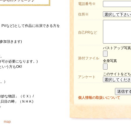
電話番号
※
住所
※
・PVなど)として作品に出演できる方を
自己PRなど
参加頂きます)
バストアップ写真
方。
添付ファイル
全身写真
許可が必要になります。)
いう方もOK!
このサイトをどち
アンケート
す。）
奇妙な物語」（ＣＸ）/
個人情報の取扱いについて
/「八日目の蝉」（ＮＨＫ)
✩
て）
map