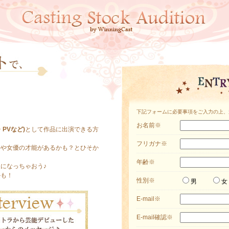
下記フォームに必要事項をご入力の上、
お名前
※
PVなど)
として作品に出演できる方
フリガナ
※
ルや女優の才能があるかも？とひそか
年齢
※
になっちゃおう♪
かも！
性別
※
男
E-mail
※
E-mail確認
※