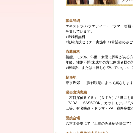
募集詳細
エキストラ(バラエティー・ドラマ・映画
募集しています。
♪登録料無料！
♪無料演技セミナー実施中！(希望者のみご
応募資格
芸能、モデル、俳優・女優に興味がある
年齢、性別不問(未成年の方は保護者様の
♪未経験、または土日しか空いていない、と
勤務地
東京近郊 （撮影現場によって異なりま
過去出演実績
「左目探偵ＥＹＥ」（ＮＴＶ）/「世にも
「VIDAL SASSOON」カットモデル
…等、有名映画・ドラマ・PV 案件多数
面接会場
六本木会場にて（土曜のみ新宿会場に
エキストラ参加するには？